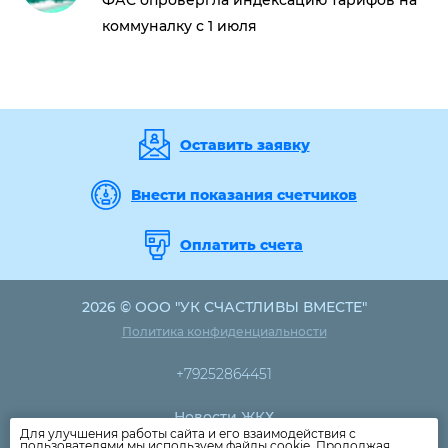
ФАС опровергла индексацию тарифов на
коммуналку с 1 июля
Оставить заявку
Внести показания счетчиков
Оплатить счета
2026 © ООО "УК СЧАСТЛИВЫ ВМЕСТЕ"
Политика конфиденциальности
+79252864451
Новости ЖКХ
Для улучшения работы сайта и его взаимодействия с
Новости компании
пользователями мы используем файлы cookie. Продолжая